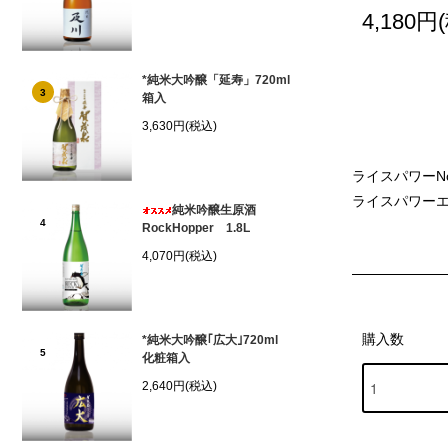
4,180円
*純米大吟醸「延寿」720ml
3
箱入
3,630円(税込)
ライスパワーN
ライスパワー
純米吟醸生原酒
4
RockHopper 1.8L
4,070円(税込)
購入数
*純米大吟醸｢広大｣720ml
5
化粧箱入
2,640円(税込)