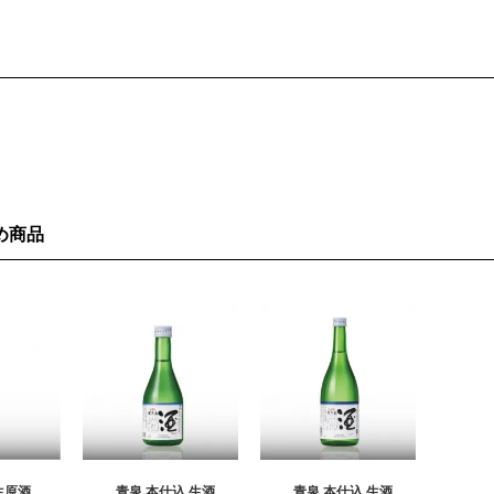
め商品
生原酒
青泉 本仕込 生酒
青泉 本仕込 生酒