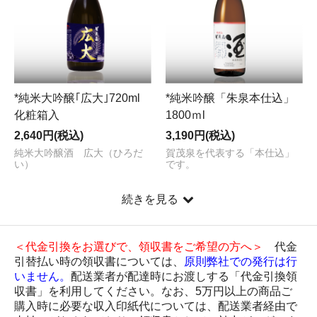
*純米大吟醸｢広大｣720ml
*純米吟醸「朱泉本仕込」
化粧箱入
1800ｍl
2,640円(税込)
3,190円(税込)
純米大吟醸酒 広大（ひろだ
賀茂泉を代表する「本仕込」
い）
です。
続きを見る
＜代金引換をお選びで、領収書をご希望の方へ＞
代金
引替払い時の領収書については、
原則弊社での発行は行
いません。
配送業者が配達時にお渡しする「代金引換領
収書」を利用してください。なお、5万円以上の商品ご
購入時に必要な収入印紙代については、配送業者経由で