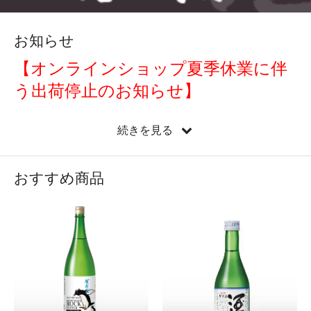
お知らせ
【オンラインショップ夏季休業に伴
う出荷停止のお知らせ】
平素より賀茂泉オンラインショップをご利用いただき、
続きを見る
誠にありがとうございます。
誠に勝手ながら、夏季休業のため、
令和8年8月8日
（土）～8月17日（月）の期間は商品の出荷を停止させ
おすすめ商品
ていただきます。
期間中もオンラインショップでのご注文は通常どおり承
っておりますが、商品の発送およびお問い合わせへのご
対応は休止となります。
休業期間中にいただきましたご注文・お問い合わせにつ
きましては、8月18日（火）より順次対応・発送させて
いただきます。
お客様にはご不便、ご迷惑をおかけいたしますが、何卒
ご理解賜りますようお願い申し上げます。