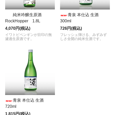
広島牡蠣の未来を支える研究へ寄付
純米吟醸生原酒
青泉 本仕込 生酒
を行いました
RockHopper 1.8L
300ml
4,070円(税込)
726円(税込)
賀茂泉酒造は、広島大学生物生産学部 小池一彦研究室が
イワトビペンギンが目印の無
フレッシュ弾ける、みずみず
取り組む「広島牡蠣のへい死問題」に関する研究を支援
濾過生原酒です。
しさ全開の純米生酒です。
するため、研究支援金を寄付いたしました。
この寄付金は、牡蠣をモチーフにしたラベルの「搾りた
て生原酒」（令和7年12月販売分～）の売上の一部を積
み立てたものです。
対象商品1本につき、1.8Lは120円、720mlは60円を拠出
し、多くのお客様のご協力により今回の寄付につながり
ました。
日本酒も牡蠣も、広島の豊かな自然に育まれた地域の大
切な恵みです。
今回の取り組みが、牡蠣養殖業の課題解決と広島の食文
化の未来を支える一助となることを願っています。
ご購入いただいた皆様に、心より感謝申し上げます。
青泉 本仕込 生酒
720ml
1,815円(税込)