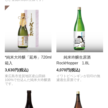
*純米大吟醸「延寿」720ml
純米吟醸生原酒
箱入
RockHopper 1.8L
3,630円(税込)
4,070円(税込)
東広島市造賀地区産山田錦
イワトビペンギンが目印の無
100%で仕込んだ純米大吟醸酒
濾過生原酒です。
です。