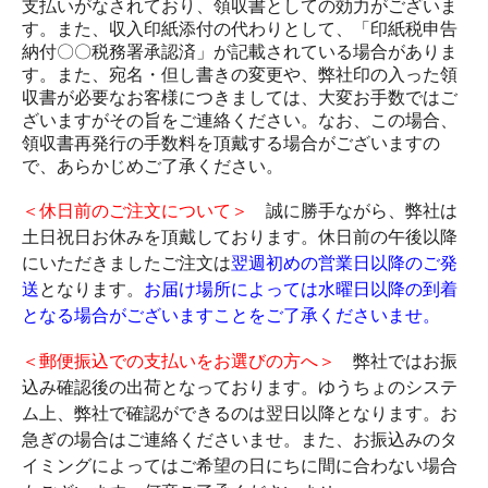
支払いがなされており、領収書としての効力がございま
す。また、収入印紙添付の代わりとして、「印紙税申告
納付〇〇税務署承認済」が記載されている場合がありま
す。また、宛名・但し書きの変更や、弊社印の入った領
収書が必要なお客様につきましては、大変お手数ではご
ざいますがその旨をご連絡ください。なお、この場合、
領収書再発行の手数料を頂戴する場合がございますの
で、あらかじめご了承ください。
＜休日前のご注文について＞
誠に勝手ながら、弊社は
土日祝日お休みを頂戴しております。休日前の午後以降
にいただきましたご注文は
翌週初めの営業日以降のご発
送
となります。
お届け場所によっては水曜日以降の到着
となる場合がございますことをご了承くださいませ。
＜郵便振込での支払いをお選びの方へ＞
弊社ではお振
込み確認後の出荷となっております。ゆうちょのシステ
ム上、弊社で確認ができるのは翌日以降となります。お
急ぎの場合はご連絡くださいませ。また、お振込みのタ
イミングによってはご希望の日にちに間に合わない場合