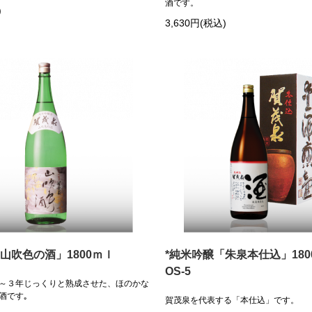
酒です。
)
3,630円(税込)
山吹色の酒」1800ｍｌ
*純米吟醸「朱泉本仕込」18
OS-5
～３年じっくりと熟成させた、ほのかな
酒です｡
賀茂泉を代表する「本仕込」です。