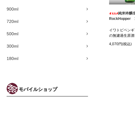
900ml
純米吟醸
RockHopper 
720ml
イワトビペンギ
500ml
の無濾過生原酒
4,070円(税込)
300ml
180ml
モバイルショップ