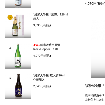
4,070円(税込
*純米大吟醸「延寿」720ml
3
箱入
3,630円(税込)
純米吟醸生原酒
4
RockHopper 1.8L
4,070円(税込)
*純米大吟醸｢広大｣720ml
5
化粧箱入
*純米吟醸「
2,640円(税込)
純米吟醸酒を２
山吹色をしたお