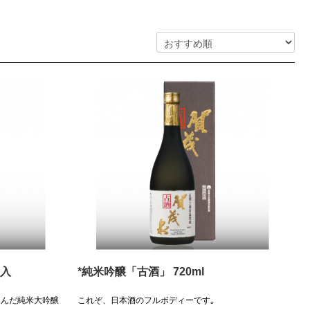
箱入
*純米吟醸「古酒」 720ml
込んだ純米大吟醸
これぞ、日本酒のフルボディーです｡