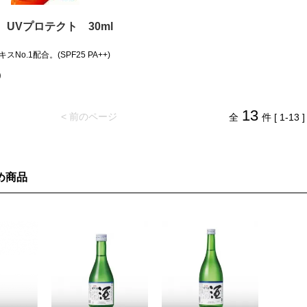
UVプロテクト 30ml
No.1配合。(SPF25 PA++)
)
13
< 前のページ
全
件 [ 1-13 ]
め商品