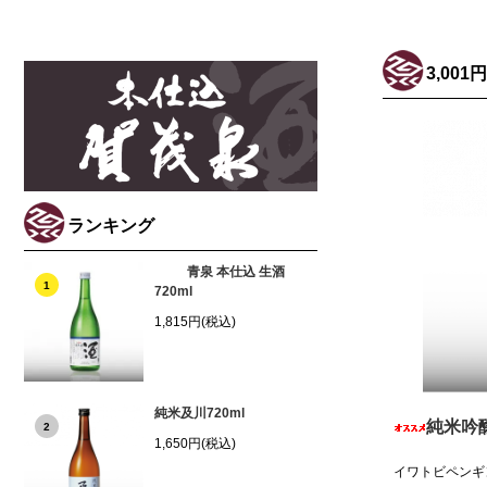
3,001
ランキング
青泉 本仕込 生酒
1
720ml
1,815円(税込)
純米及川720ml
純米吟醸
2
1,650円(税込)
イワトビペンギ