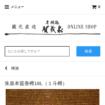
0
メニュー
検索
樽酒
朱泉本菰巻樽18L（１斗樽）