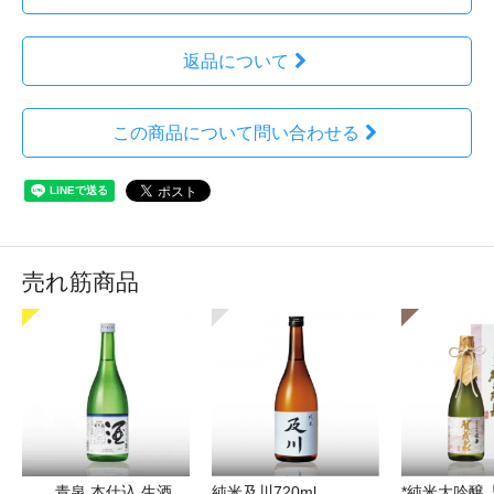
返品について
この商品について問い合わせる
売れ筋商品
青泉 本仕込 生酒
純米及川720ml
*純米大吟醸