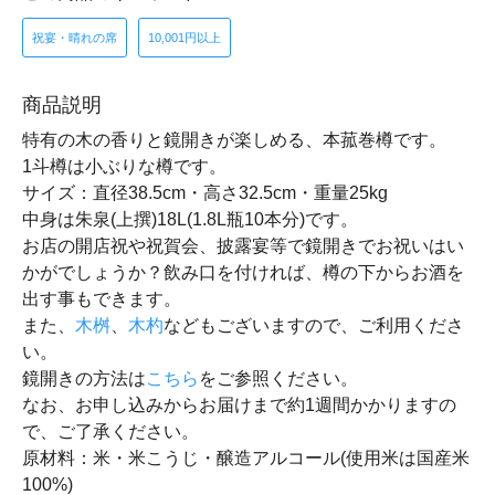
祝宴・晴れの席
10,001円以上
商品説明
特有の木の香りと鏡開きが楽しめる、本菰巻樽です。
1斗樽は小ぶりな樽です。
サイズ：直径38.5cm・高さ32.5cm・重量25kg
中身は朱泉(上撰)18L(1.8L瓶10本分)です。
お店の開店祝や祝賀会、披露宴等で鏡開きでお祝いはい
かがでしょうか？飲み口を付ければ、樽の下からお酒を
出す事もできます。
また、
木桝
、
木杓
などもございますので、ご利用くださ
い。
鏡開きの方法は
こちら
をご参照ください。
なお、お申し込みからお届けまで約1週間かかりますの
で、ご了承ください。
原材料：米・米こうじ・醸造アルコール(使用米は国産米
100%)